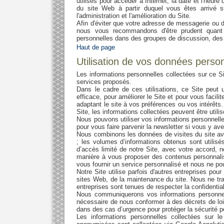
utilisés pour accéder à Internet, la date et l'heur
du site Web à partir duquel vous êtes arrivé s
l'administration et l'amélioration du Site.
Afin d'éviter que votre adresse de messagerie ou d'
nous vous recommandons d'être prudent quant à 
personnelles dans des groupes de discussion, des
Haut de page
Utilisation de vos données perso
Les informations personnelles collectées sur ce Si
services proposés.
Dans le cadre de ces utilisations, ce Site peut u
efficace, pour améliorer le Site et pour vous facili
adaptant le site à vos préférences ou vos intérêt
Site, les informations collectées peuvent être util
Nous pouvons utiliser vos informations personnelle
pour vous faire parvenir la newsletter si vous y ave
Nous combinons les données de visites du site a
; les volumes d’informations obtenus sont utilis
d’accès limité de notre Site, avec votre accord,
manière à vous proposer des contenus personnalis
vous fournir un service personnalisé et nous ne p
Notre Site utilise parfois d'autres entreprises pou
sites Web, de la maintenance du site. Nous ne tra
entreprises sont tenues de respecter la confidentia
Nous communiquerons vos informations personnelle
nécessaire de nous conformer à des décrets de loi 
dans des cas d’urgence pour protéger la sécurité p
Les informations personnelles collectées sur l