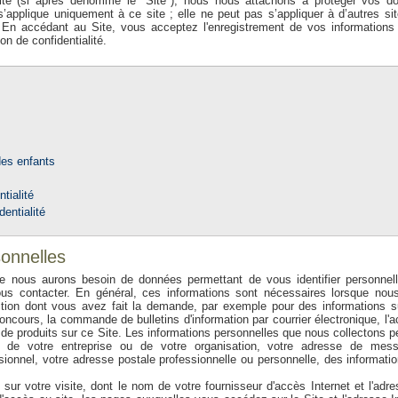
ite (si après dénommé le "Site"), nous nous attachons à protéger vos d
 s’applique uniquement à ce site ; elle ne peut pas s’appliquer à d’autres si
. En accédant au Site, vous acceptez l'enregistrement de vos informations 
ion de confidentialité.
des enfants
tialité
dentialité
sonnelles
 nous aurons besoin de données permettant de vous identifier personnel
ous contacter. En général, ces informations sont nécessaires lorsque nou
ction dont vous avez fait la demande, par exemple pour des informations s
 concours, la commande de bulletins d'information par courrier électronique, l'
ent de produits sur ce Site. Les informations personnelles que nous collectons 
 de votre entreprise ou de votre organisation, votre adresse de mess
sionnel, votre adresse postale professionnelle ou personnelle, des informati
sur votre visite, dont le nom de votre fournisseur d'accès Internet et l'adr