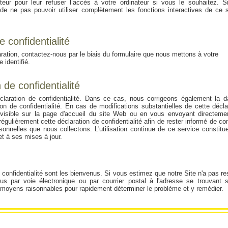
eur pour leur refuser l’accès à votre ordinateur si vous le souhaitez. S
de ne pas pouvoir utiliser complètement les fonctions interactives de ce s
e confidentialité
ation, contactez-nous par le biais du formulaire que nous mettons à votre
 identifié.
 de confidentialité
laration de confidentialité. Dans ce cas, nous corrigeons également la d
on de confidentialité. En cas de modifications substantielles de cette décla
 visible sur la page d'accueil du site Web ou en vous envoyant directeme
égulièrement cette déclaration de confidentialité afin de rester informé de 
onnelles que nous collectons. L'utilisation continue de ce service constitu
et à ses mises à jour.
confidentialité sont les bienvenus. Si vous estimez que notre Site n'a pas r
nous par voie électronique ou par courrier postal à l'adresse se trouvant s
 moyens raisonnables pour rapidement déterminer le problème et y remédier.