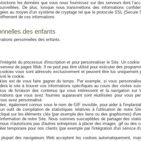
stockons les données que vous nous fournissez sur des serveurs dont l’acc
 surveillées. De plus, lorsque nous transmettons des informations confident
otégées au moyen d’un système de cryptage tel que le protocole SSL (Secure 
hiffrement de ces informations.
onnelles des enfants
rmations personnelles des enfants.
l'intégrité du processus d'inscription et pour personnaliser le Site. Un cookie
un serveur de pages Web. Il ne peut pas être utilisé pour exécuter des progra
s cookies vous sont adressés exclusivement et peuvent être lus uniquement 
vré le cookie.
okies est de vous faire gagner du temps. Par exemple, si vous personnalis
era le site à trouver vos informations spécifiques au cours des visites sui
us de livraison des contenus qui vous intéressent et la navigation sur le
mations que vous avez fournies auparavant sont réutilisées pour vous per
e vous avez personnalisé.
bles, également connus sous le nom de GIF invisible, pour aider à l'implanta
 outil de compilation de statistiques relatives à l'utilisation de notre Si
t cliqué sur les éléments clés (par exemple des liens ou des graphismes) d'u
'information de notre Site. Nous sommes susceptibles de partager des stati
nous n'autorisons pas d'autres entreprises à placer des images .gif ou des 
lier temporaire pour nos clients (par exemple par l'intégration d'un service d'
a plupart des navigateurs Web acceptent les cookies automatiquement, mai