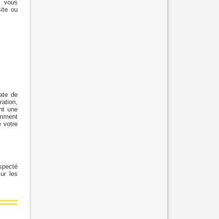
i vous
ite ou
ate de
ration,
nt une
comment
e votre
especté
ur les