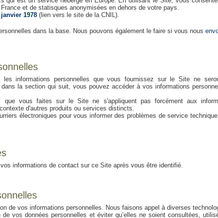
s qui est un service hébergé en Europe. En utilisant le Site, vous consente
en France et de statisques anonymisées en dehors de votre pays.
 janvier 1978
(lien vers le site de la CNIL).
rsonnelles dans la base. Nous pouvons également le faire si vous nous
env
sonnelles
n, les informations personnelles que vous fournissez sur le Site ne sero
t dans la section qui suit, vous pouvez accéder à vos informations personne
oix que vous faites sur le Site ne s'appliquent pas forcément aux inform
ontexte d'autres produits ou services distincts.
riers électroniques pour vous informer des problèmes de service technique
es
vos informations de contact sur ce Site après vous être identifié.
sonnelles
on de vos informations personnelles. Nous faisons appel à diverses technolo
n de vos données personnelles et éviter qu’elles ne soient consultées, utili