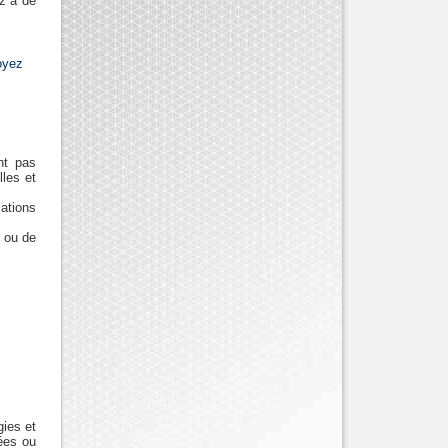
z à de
oyez
nt pas
lles et
ations
 ou de
gies et
sées ou