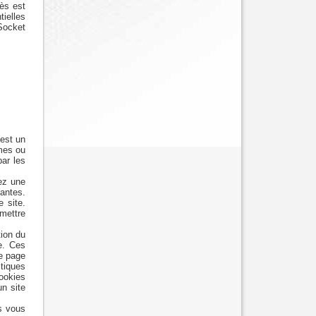
ès est
ielles
Socket
 est un
mmes ou
par les
ez une
vantes.
 site.
mettre
tion du
te. Ces
ne page
stiques
cookies
un site
s vous