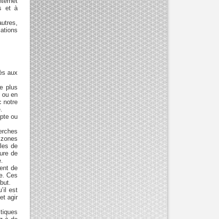
nternet
s et à
autres,
ations
cès aux
ce plus
s ou en
c notre
.
mpte ou
erches
 zones
les de
ure de
e.
ment de
ce. Ces
but.
il est
et agir
tiques