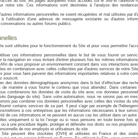
e d'accès au site, les pages auxquelles vous accédez sur le Site et l'adresse I
ur notre site. Ces informations sont destinées à l'analyse des tendance
autres informations personnelles ne soient récupérées et mal utilisées par d'
l'utilisation d'une adresse de messagerie existante ou d'autres inform
 conversations ou autres forums publics.
nnelles
te sont utilisées pour le fonctionnement du Site et pour vous permettre l'ac
tiliser ces informations personnelles dans le but de vous fournir un servi
ter la navigation en vous évitant d'entrer plusieurs fois les mêmes information
s. Afin de vous proposer un environnement constant dans vos interactions ave
isées en combinaison avec celles collectées par d'autres services de notre Site
s pour vous faire parvenir des informations importantes relatives à votre co
z souscrit.
vec des données démographiques anonymes dans le but d’effectuer des rech
és de manière à vous fournir le contenu que vous attendez. Dans certaines
 nous combinerons les données de visite du site avec vos données personnel
és (language du site). Sans votre autorisation, nous ne serons pas en mes
ourrons pas combiner vos données personnelles avec celles des visites du sit
r fournir certains services de sa part. Il peut s'agir par exemple de l'héberge
nsmettrons à ces entreprises que les informations nécessaires à leur servi
lité de ces informations et ne peuvent en aucun cas les utiliser dans un autre 
s uniquement si la loi l’exige ou si nous pensons en toute bonne fois qu’
ou à une procédure légale, protéger et défendre nos droits ou nos propriétés 
ersonnelle de nos employés et utilisateurs du site.
e Site peuvent être stockées (OVH) et utilisées en France et des statis