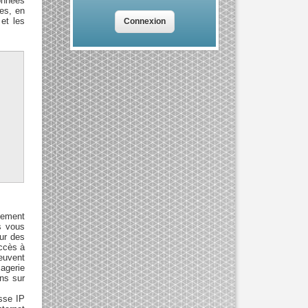
onnées
tes, en
et les
lement
s vous
ur des
accès à
peuvent
agerie
ons sur
esse IP