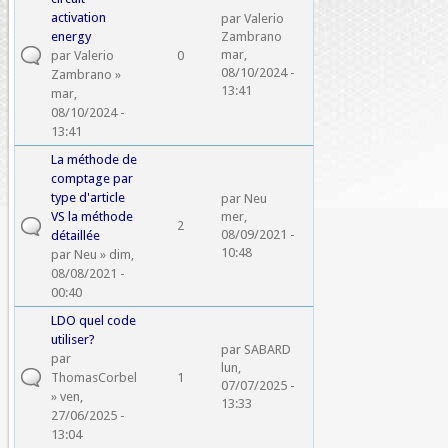
activation
par
Valerio
energy
Zambrano
mar,
par
Valerio
0
08/10/2024 -
Zambrano
»
13:41
mar,
08/10/2024 -
13:41
La méthode de
comptage par
type d'article
par
Neu
VS la méthode
mer,
2
08/09/2021 -
détaillée
10:48
par
Neu
» dim,
08/08/2021 -
00:40
LDO quel code
utiliser?
par
SABARD
par
lun,
ThomasCorbel
1
07/07/2025 -
» ven,
13:33
27/06/2025 -
13:04