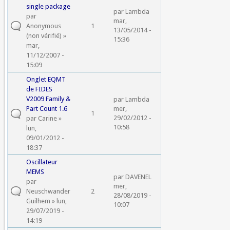
single package
par
Lambda
par
mar,
Anonymous
1
13/05/2014 -
(non vérifié)
»
15:36
mar,
11/12/2007 -
15:09
Onglet EQMT
de FIDES
V2009 Family &
par
Lambda
Part Count 1.6
mer,
1
29/02/2012 -
par
Carine
»
10:58
lun,
09/01/2012 -
18:37
Oscillateur
MEMS
par
DAVENEL
par
mer,
Neuschwander
2
28/08/2019 -
Guilhem
» lun,
10:07
29/07/2019 -
14:19