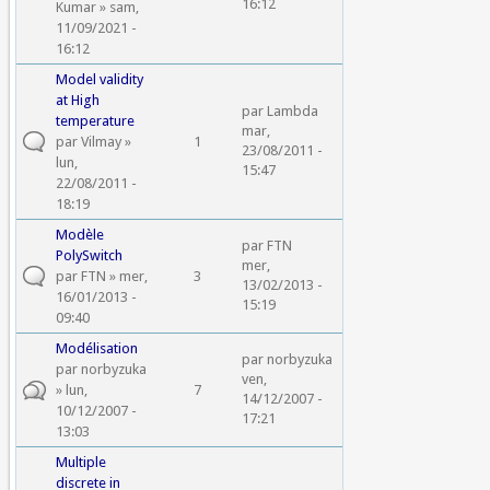
16:12
Kumar
» sam,
11/09/2021 -
16:12
Model validity
at High
par
Lambda
temperature
mar,
par
Vilmay
»
1
23/08/2011 -
lun,
15:47
22/08/2011 -
18:19
Modèle
par
FTN
PolySwitch
mer,
par
FTN
» mer,
3
13/02/2013 -
16/01/2013 -
15:19
09:40
Modélisation
par
norbyzuka
par
norbyzuka
ven,
» lun,
7
14/12/2007 -
10/12/2007 -
17:21
13:03
Multiple
discrete in