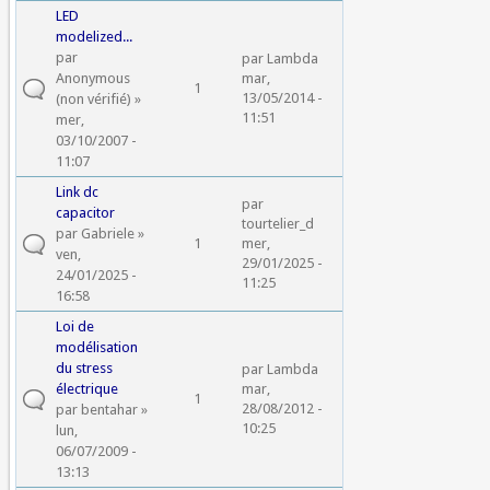
LED
modelized...
par
par
Lambda
Anonymous
mar,
1
13/05/2014 -
(non vérifié)
»
11:51
mer,
03/10/2007 -
11:07
Link dc
par
capacitor
tourtelier_d
par
Gabriele
»
1
mer,
ven,
29/01/2025 -
24/01/2025 -
11:25
16:58
Loi de
modélisation
du stress
par
Lambda
électrique
mar,
1
28/08/2012 -
par
bentahar
»
10:25
lun,
06/07/2009 -
13:13