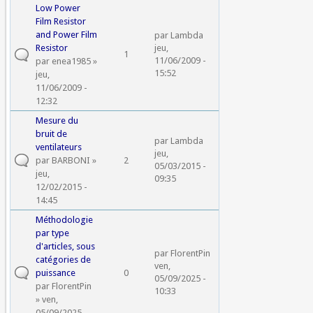
Low Power
Film Resistor
and Power Film
par
Lambda
Resistor
jeu,
1
11/06/2009 -
par
enea1985
»
15:52
jeu,
11/06/2009 -
12:32
Mesure du
bruit de
par
Lambda
ventilateurs
jeu,
par
BARBONI
»
2
05/03/2015 -
jeu,
09:35
12/02/2015 -
14:45
Méthodologie
par type
d'articles, sous
par
FlorentPin
catégories de
ven,
puissance
0
05/09/2025 -
par
FlorentPin
10:33
» ven,
05/09/2025 -