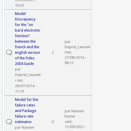
10:33
Model
Discrepancy
for the "on
bard electronic
function"
between the
par
french and the
Depret_Laurent
mer,
english version
2
27/08/2014 -
of the Fides
08:12
2004 Guide
par
Depret_Laurent
» lun,
28/07/2014 -
11:19
Model for Die
failure rates
and Package
par
Naveen
failure rate
Kumar
sam,
estimaton
0
11/09/2021 -
par
Naveen