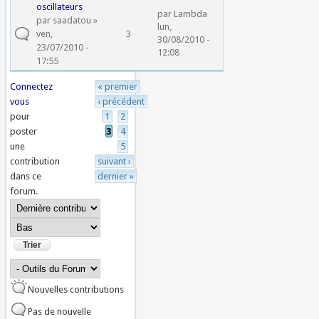
oscillateurs
par
Lambda
par
saadatou
»
lun,
ven,
3
30/08/2010 -
23/07/2010 -
12:08
17:55
Connectez
« premier
Pages
vous
‹ précédent
pour
1
2
poster
3
4
une
5
contribution
suivant ›
dans ce
dernier »
forum.
Order by
Trier
Nouvelles contributions
Pas de nouvelle