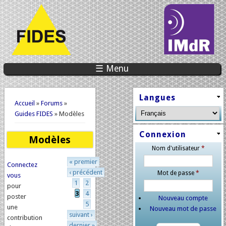
☰ Menu
Vous êtes ici
Langues
Accueil
»
Forums
»
Guides FIDES
» Modèles
Connexion
Modèles
Nom d'utilisateur
*
Pages
« premier
Connectez
‹ précédent
Mot de passe
*
vous
1
2
pour
3
4
poster
Nouveau compte
5
une
Nouveau mot de passe
suivant ›
contribution
dernier »