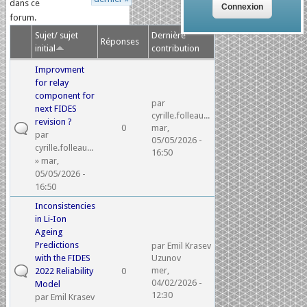
dans ce
forum.
Sujet/ sujet
Dernière
Réponses
initial
contribution
Improvment
for relay
component for
par
next FIDES
cyrille.folleau...
revision ?
0
mar,
par
05/05/2026 -
cyrille.folleau...
16:50
» mar,
05/05/2026 -
16:50
Inconsistencies
in Li‑Ion
Ageing
Predictions
par
Emil Krasev
with the FIDES
Uzunov
mer,
2022 Reliability
0
04/02/2026 -
Model
12:30
par
Emil Krasev