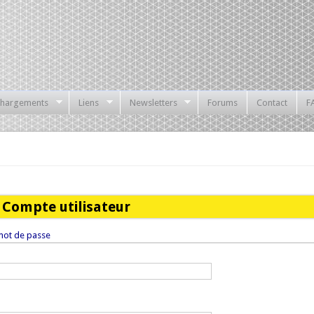
chargements
Liens
Newsletters
Forums
Contact
F
Compte utilisateur
ot de passe