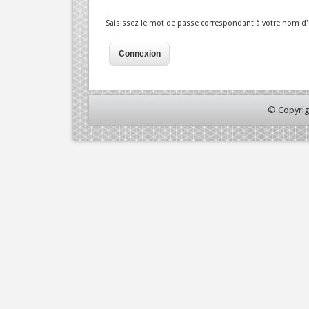
Saisissez le mot de passe correspondant à votre nom d'u
© Copyrig