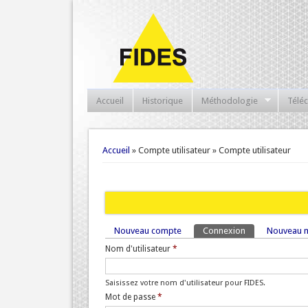
Accueil
Historique
Méthodologie
Télé
Vous êtes ici
Accueil
» Compte utilisateur » Compte utilisateur
Nouveau compte
Connexion
(onglet actif)
Nouveau m
Onglets principaux
Nom d'utilisateur
*
Saisissez votre nom d'utilisateur pour FIDES.
Mot de passe
*