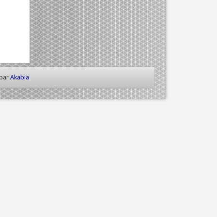
 par
Akabia