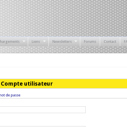
chargements
Liens
Newsletters
Forums
Contact
F
Compte utilisateur
ot de passe