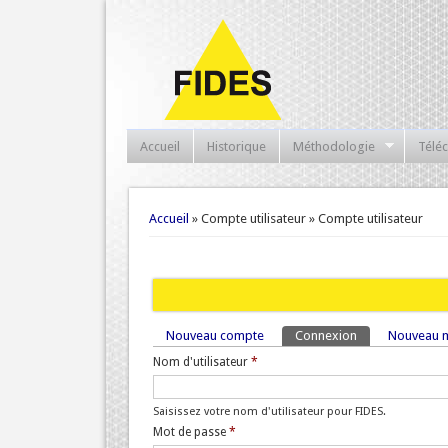
Accueil
Historique
Méthodologie
Télé
Vous êtes ici
Accueil
» Compte utilisateur » Compte utilisateur
Nouveau compte
Connexion
(onglet actif)
Nouveau m
Onglets principaux
Nom d'utilisateur
*
Saisissez votre nom d'utilisateur pour FIDES.
Mot de passe
*