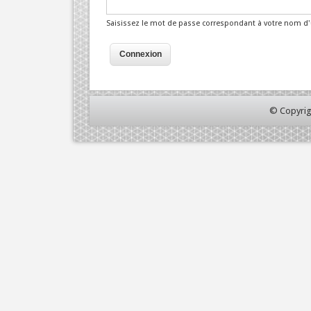
Saisissez le mot de passe correspondant à votre nom d'u
© Copyrig