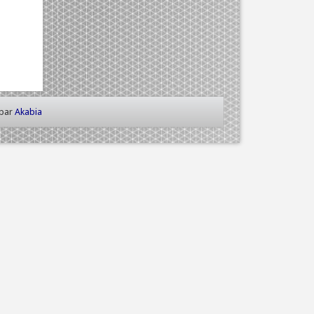
 par
Akabia