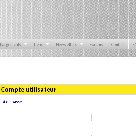
chargements
Liens
Newsletters
Forums
Contact
F
Compte utilisateur
ot de passe