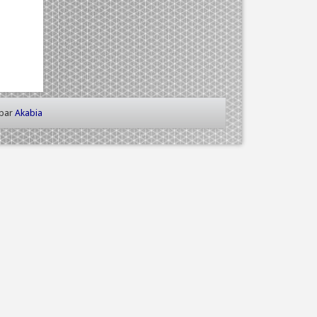
 par
Akabia