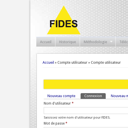
Accueil
Historique
Méthodologie
Télé
Vous êtes ici
Accueil
» Compte utilisateur » Compte utilisateur
Nouveau compte
Connexion
(onglet actif)
Nouveau m
Onglets principaux
Nom d'utilisateur
*
Saisissez votre nom d'utilisateur pour FIDES.
Mot de passe
*