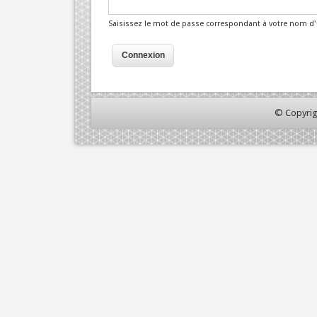
Saisissez le mot de passe correspondant à votre nom d'u
© Copyrig