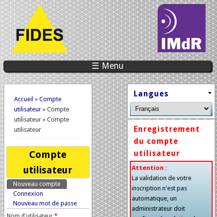
☰ Menu
Vous êtes ici
Langues
Accueil
»
Compte
utilisateur
» Compte
utilisateur » Compte
Enregistrement
utilisateur
du compte
Compte
utilisateur
utilisateur
Attention :
La validation de votre
Nouveau compte
(onglet actif)
Onglets principaux
inscription n'est pas
Connexion
automatique, un
Nouveau mot de passe
administrateur doit
Nom d'utilisateur
*