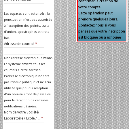
confirmer la création de
votre compte.
Cette opération peut
Les espaces sont autorisés ; la
prendre
quelques jours
.
ponctuation n'est pas autorisée
Contactez nous si vous
à l'exception des points, traits
pensez que votre inscription
d'union, apostrophes et tirets
est bloquée ou a échouée
bas.
Adresse de courriel
*
Une adresse électronique valide.
Le système enverra tous les
courriels à cette adresse.
L'adresse électronique ne sera
pas rendue publique et ne sera
utilisée que pour la réception
d'un nouveau mot de passe ou
pour la réception de certaines
notifications désirées.
Nom de votre Société/
Laboratoire / Ecole / ...
*