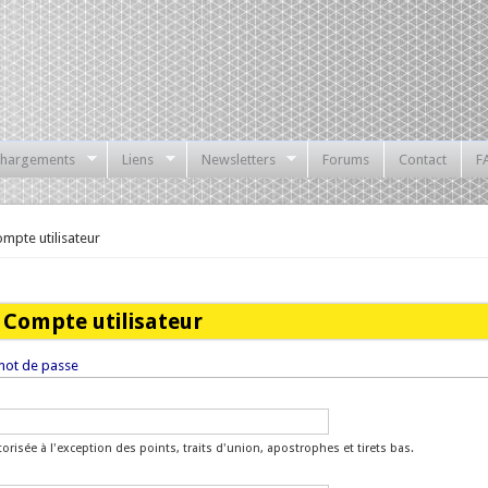
chargements
Liens
Newsletters
Forums
Contact
F
ompte utilisateur
Compte utilisateur
ot de passe
orisée à l'exception des points, traits d'union, apostrophes et tirets bas.