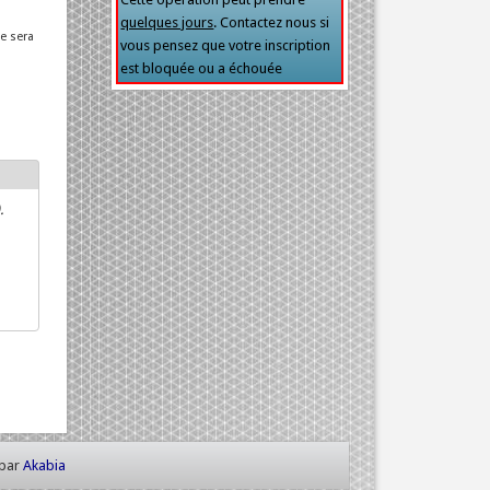
quelques jours
. Contactez nous si
ne sera
vous pensez que votre inscription
est bloquée ou a échouée
.
 par
Akabia