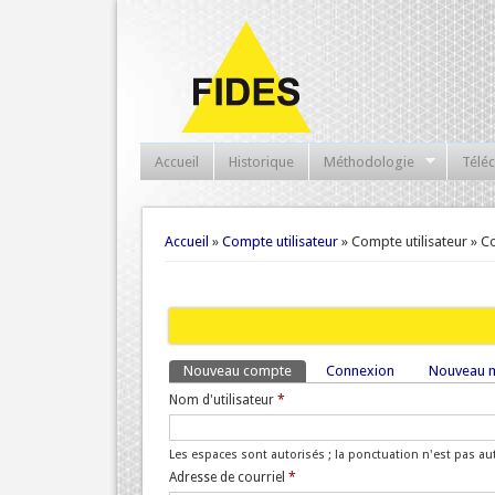
Accueil
Historique
Méthodologie
Télé
Vous êtes ici
Accueil
»
Compte utilisateur
» Compte utilisateur » C
Nouveau compte
(onglet actif)
Connexion
Nouveau m
Onglets principaux
Nom d'utilisateur
*
Les espaces sont autorisés ; la ponctuation n'est pas aut
Adresse de courriel
*