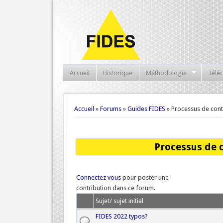
Accueil
Historique
Méthodologie
Télé
Vous êtes ici
Accueil
»
Forums
»
Guides FIDES
» Processus de contr
Processus de c
Connectez vous
pour poster une
contribution dans ce forum.
Sujet/ sujet initial
FIDES 2022 typos?