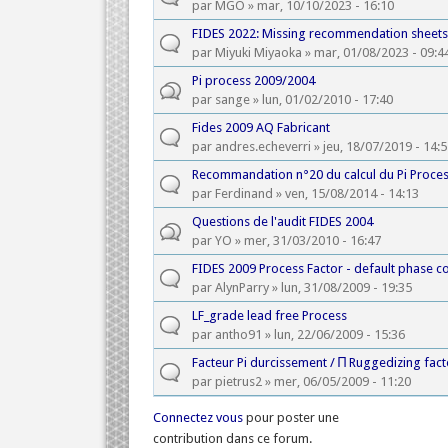
par
MGO
» mar, 10/10/2023 - 16:10
FIDES 2022: Missing recommendation sheet
par
Miyuki Miyaoka
» mar, 01/08/2023 - 09:4
Pi process 2009/2004
par
sange
» lun, 01/02/2010 - 17:40
Fides 2009 AQ Fabricant
par
andres.echeverri
» jeu, 18/07/2019 - 14:
Recommandation n°20 du calcul du Pi Proce
par
Ferdinand
» ven, 15/08/2014 - 14:13
Questions de l'audit FIDES 2004
par
YO
» mer, 31/03/2010 - 16:47
FIDES 2009 Process Factor - default phase c
par
AlynParry
» lun, 31/08/2009 - 19:35
LF_grade lead free Process
par
antho91
» lun, 22/06/2009 - 15:36
Facteur Pi durcissement / Π Ruggedizing fact
par
pietrus2
» mer, 06/05/2009 - 11:20
Connectez vous
pour poster une
contribution dans ce forum.