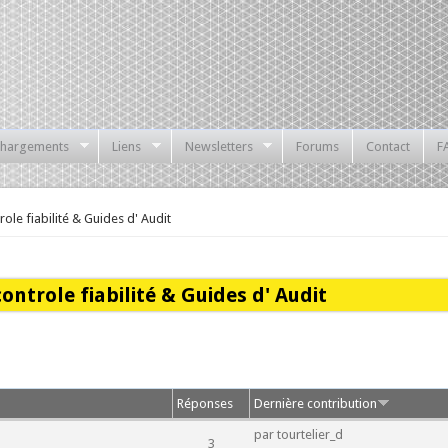
chargements
Liens
Newsletters
Forums
Contact
F
ole fiabilité & Guides d' Audit
ontrole fiabilité & Guides d' Audit
Réponses
Dernière contribution
par
tourtelier_d
3