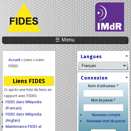
☰ Menu
Vous êtes ici
Langues
Accueil
» Liens » Liens
FIDES
Connexion
Liens FIDES
Nom d'utilisateur
*
Ci-après une liste de liens en
rapport avec FIDES:
Mot de passe
*
FIDES dans Wikipedia
(Francais)
FIDES dans Wikipedia
Nouveau compte
(Anglais)
Nouveau mot de passe
Maintenance FIDES et