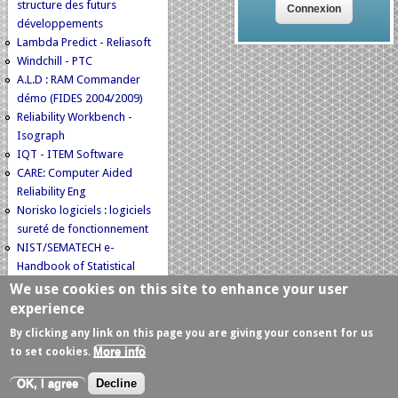
structure des futurs
développements
Lambda Predict - Reliasoft
Windchill - PTC
A.L.D : RAM Commander
démo (FIDES 2004/2009)
Reliability Workbench -
Isograph
IQT - ITEM Software
CARE: Computer Aided
Reliability Eng
Norisko logiciels : logiciels
sureté de fonctionnement
NIST/SEMATECH e-
Handbook of Statistical
Methods
We use cookies on this site to enhance your user
APSYS Training, on FIDES
experience
use
By clicking any link on this page you are giving your consent for us
More info
to set cookies.
© Copyright 2006-2018 by FIDES
Conditions d'utilisation
OK, I agree
Decline
Confidentialité
Developpé par
Akabia