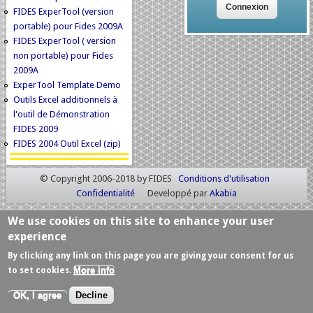
FIDES ExperTool (version
portable) pour Fides 2009A
FIDES ExperTool ( version
non portable) pour Fides
2009A
ExperTool Template Demo
Outils Excel additionnels à
l'outil de Démonstration
FIDES 2009
FIDES 2004 Outil Excel (zip)
© Copyright 2006-2018 by FIDES
Conditions d'utilisation
Confidentialité
Developpé par
Akabia
We use cookies on this site to enhance your user
experience
By clicking any link on this page you are giving your consent for us
More info
to set cookies.
OK, I agree
Decline