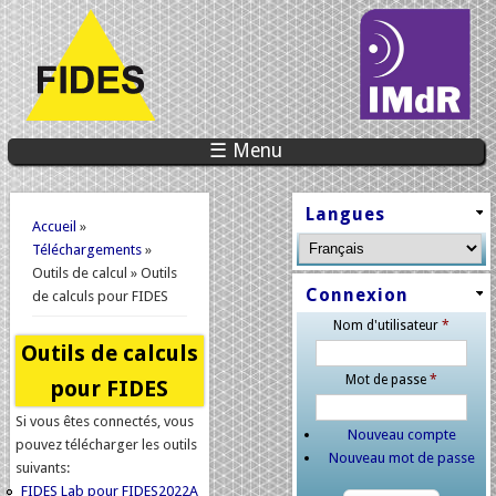
☰ Menu
Vous êtes ici
Langues
Accueil
»
Téléchargements
»
Outils de calcul » Outils
Connexion
de calculs pour FIDES
Nom d'utilisateur
*
Outils de calculs
Mot de passe
*
pour FIDES
Si vous êtes connectés, vous
Nouveau compte
pouvez télécharger les outils
Nouveau mot de passe
suivants:
FIDES Lab pour FIDES2022A