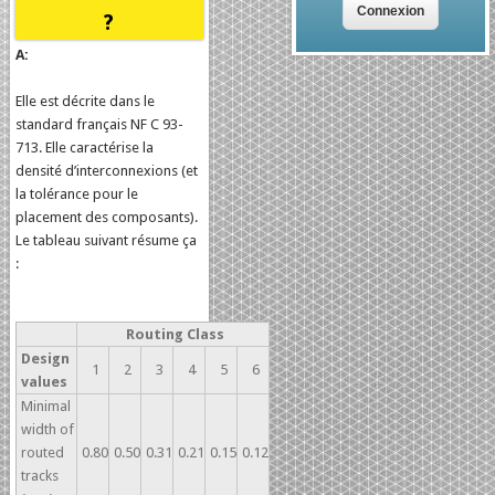
?
A:
Elle est décrite dans le
standard français NF C 93-
713. Elle caractérise la
densité d’interconnexions (et
la tolérance pour le
placement des composants).
Le tableau suivant résume ça
:
Routing Class
Design
1
2
3
4
5
6
values
Minimal
width of
routed
0.80
0.50
0.31
0.21
0.15
0.12
tracks