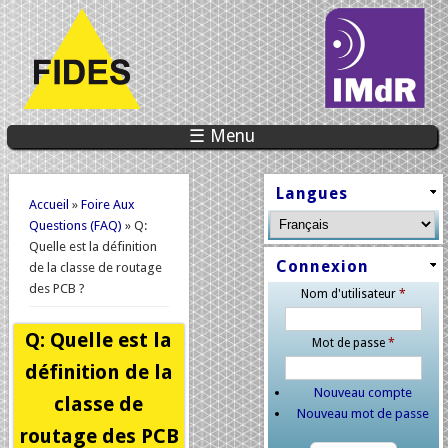
☰ Menu
Vous êtes ici
Langues
Accueil
»
Foire Aux
Questions (FAQ)
» Q:
Quelle est la définition
Connexion
de la classe de routage
des PCB ?
Nom d'utilisateur
*
Q: Quelle est la
Mot de passe
*
définition de la
Nouveau compte
classe de
Nouveau mot de passe
routage des PCB