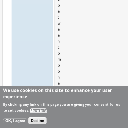
b
e
t
w
e
e
n
c
o
m
p
o
n
e
n
We use cookies on this site to enhance your user
t
experience
a
By clicking any link on this page you are giving your consent for us
n
More info
to set cookies.
d
P
OK, I agree
Decline
C