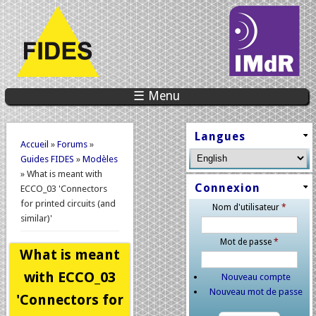
☰ Menu
Vous êtes ici
Langues
Accueil
»
Forums
»
Guides FIDES
»
Modèles
» What is meant with
Connexion
ECCO_03 'Connectors
for printed circuits (and
Nom d'utilisateur
*
similar)'
Mot de passe
*
What is meant
with ECCO_03
Nouveau compte
Nouveau mot de passe
'Connectors for