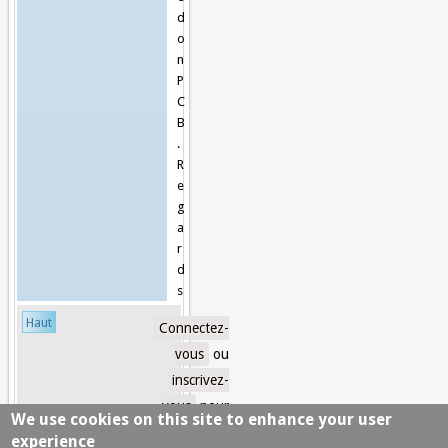
d
o
n
P
C
B
.
R
e
g
a
r
d
s
Haut
Connectez-
vous
ou
inscrivez-
vous
pour
We use cookies on this site to enhance your user
publier un
experience