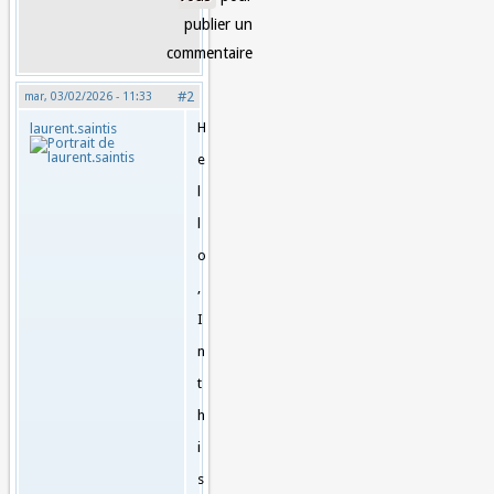
publier un
commentaire
#2
mar, 03/02/2026 - 11:33
H
laurent.saintis
e
l
l
o
,
I
n
t
h
i
s