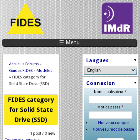
☰ Menu
Vous êtes ici
Langues
Accueil
»
Forums
»
Guides FIDES
»
Modèles
» FIDES category for
Connexion
Solid State Drive (SSD)
Nom d'utilisateur
*
FIDES category
Mot de passe
*
for Solid State
Drive (SSD)
Nouveau compte
Nouveau mot de passe
1 post / 0 new
Connectez-vous
ou