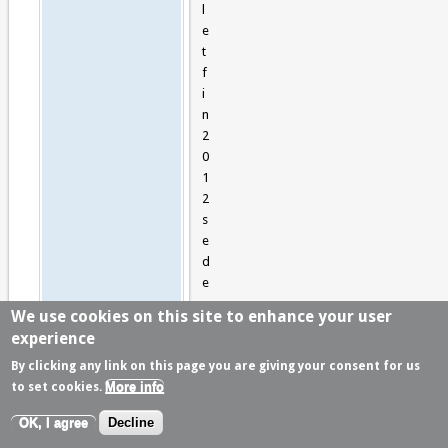
l
e
t
f
i
n
2
0
1
2
s
e
d
e
s
We use cookies on this site to enhance your user
s
experience
i
n
By clicking any link on this page you are giving your consent for us
More info
e
to set cookies.
(
OK, I agree
Decline
j