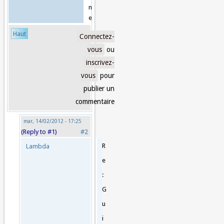
n
e
Haut
Connectez-
vous
ou
inscrivez-
vous
pour
publier un
commentaire
mar, 14/02/2012 - 17:25
(Reply to #1)
#2
R
Lambda
e
:
G
u
i