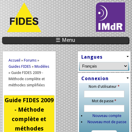
☰ Menu
Vous êtes ici
Langues
Accueil
»
Forums
»
Guides FIDES
»
Modèles
» Guide FIDES 2009 -
Connexion
Méthode complète et
méthodes simplifiées
Nom d'utilisateur
*
Guide FIDES 2009
Mot de passe
*
- Méthode
Nouveau compte
complète et
Nouveau mot de passe
méthodes