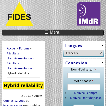
☰ Menu
Vous êtes ici
Langues
Accueil
»
Forums
»
Résultats
d'expérimentation
»
Connexion
Résultats
d'expérimentation
»
Nom d'utilisateur
*
Hybrid reliability
Mot de passe
*
Hybrid reliability
Nouveau compte
2 posts / 0 new
Nouveau mot de passe
Connectez-vous
ou
inscrivez-vous
pour publier